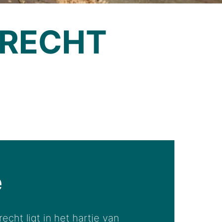
TRECHT
e
echt ligt in het hartje van 