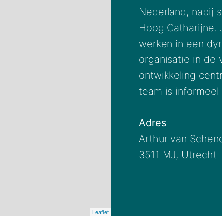
Nederland, nabij s
Hoog Catharijne. J
werken in een dyn
organisatie in de 
ontwikkeling centr
team is informeel e
Adres
Arthur van Schend
3511 MJ, Utrecht
Leaflet