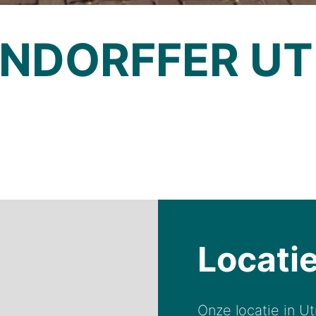
NDORFFER U
Locati
Onze locatie in Utr